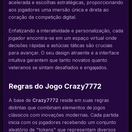
acelerada e escolhas estratégicas, proporcionando
aos jogadores uma imersão única e direta ao
coração da competição digital.
Enfatizando a interatividade e personalização, cada
jogador encontra-se em um espaço virtual onde
decisões rápidas e astúcias táticas são cruciais
para avançar. O seu design atraente e a interface
intuitiva garantem que tanto novatos quanto
veteranos se sintam desafiados e engajados.
Regras do Jogo Crazy7772
A base de
Crazy7772
reside em suas regras
distintas que combinam elementos de jogos
clássicos com inovações modernas. Cada partida
inicia com os jogadores recebendo um conjunto
aleatório de "tokens" que representam diversos