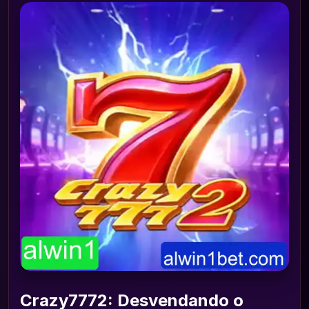
Crazy7772: Desvendando o