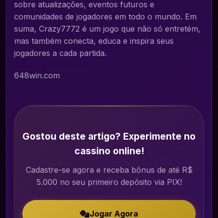
sobre atualizações, eventos futuros e
comunidades de jogadores em todo o mundo. Em
suma, Crazy7772 é um jogo que não só entretém,
mas também conecta, educa e inspira seus
jogadores a cada partida.
648win.com
Gostou deste artigo? Experimente no
cassino online!
Cadastre-se agora e receba bônus de até R$
5.000 no seu primeiro depósito via PIX!
Jogar Agora