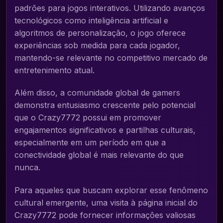
padrões para jogos interativos. Utilizando avanços
tecnológicos como inteligência artificial e
algoritmos de personalização, o jogo oferece
experiências sob medida para cada jogador,
mantendo-se relevante no competitivo mercado de
entretenimento atual.
Além disso, a comunidade global de gamers
demonstra entusiasmo crescente pelo potencial
que o Crazy7772 possui em promover
engajamentos significativos e partilhas culturais,
especialmente em um período em que a
conectividade global é mais relevante do que
nunca.
Para aqueles que buscam explorar esse fenômeno
cultural emergente, uma visita à página inicial do
Crazy7772 pode fornecer informações valiosas