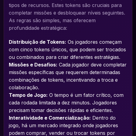
tipos de recursos. Estes tokens são cruciais para
completar missões e desbloquear níveis seguintes.
As regras são simples, mas oferecem
profundidade estratégica:
Distribuição de Tokens:
Os jogadores começam
com cinco tokens únicos, que podem ser trocados
ou combinados para criar diferentes estratégias.
Missões e Desafios:
Cada jogador deve completar
missões específicas que requerem determinadas
combinações de tokens, incentivando a troca e
colaboração.
Tempo de Jogo:
O tempo é um fator crítico, com
cada rodada limitada a dez minutos. Jogadores
precisam tomar decisões rápidas e eficientes.
Interatividade e Comercialização:
Dentro do
jogo, há um mercado integrado onde jogadores
podem comprar, vender ou trocar tokens por