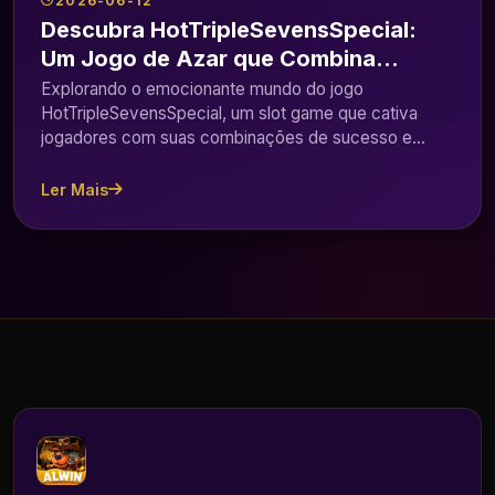
2026-06-12
Descubra HotTripleSevensSpecial:
Um Jogo de Azar que Combina
Tradição e Emoção
Explorando o emocionante mundo do jogo
HotTripleSevensSpecial, um slot game que cativa
jogadores com suas combinações de sucesso e
regras inovadoras.
Ler Mais