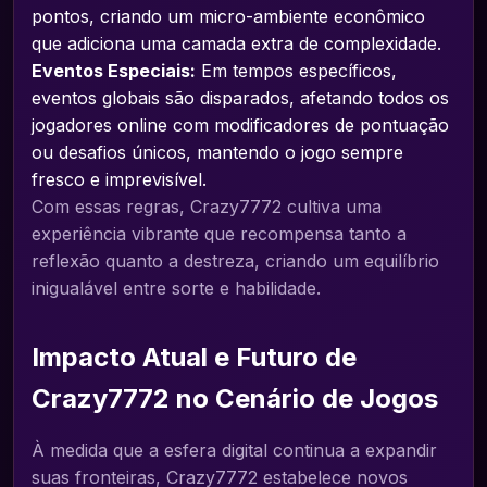
pontos, criando um micro-ambiente econômico
que adiciona uma camada extra de complexidade.
Eventos Especiais:
Em tempos específicos,
eventos globais são disparados, afetando todos os
jogadores online com modificadores de pontuação
ou desafios únicos, mantendo o jogo sempre
fresco e imprevisível.
Com essas regras, Crazy7772 cultiva uma
experiência vibrante que recompensa tanto a
reflexão quanto a destreza, criando um equilíbrio
inigualável entre sorte e habilidade.
Impacto Atual e Futuro de
Crazy7772 no Cenário de Jogos
À medida que a esfera digital continua a expandir
suas fronteiras, Crazy7772 estabelece novos