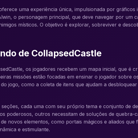
 oferece uma experiência única, impulsionada por gráficos
Alwin, o personagem principal, que deve navegar por um ca
nimigos místicos. O objetivo é explorar, sobreviver e desc
ndo de CollapsedCastle
psedCastle, os jogadores recebem um mapa inicial, que é c
eiras missões estão focadas em ensinar o jogador sobre os 
s do jogo, como a coleta de itens que ajudam a desbloquea
as seções, cada uma com seu próprio tema e conjunto de de
igos poderosos, outros necessitam de soluções de quebra
a de novos elementos, como portais mágicos e aliados que
nâmica e estimulante.