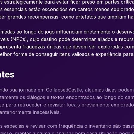
 estrategicamente para evitar ficar preso em partes crítica
s essenciais estão escondidos em cantos menos explorado
der grandes recompensas, como artefatos que ampliam hab
madas ao longo do jogo influenciam diretamente o desenvolv
eis (NPCs), cujo destino pode determinar aliados e recurs
apresenta fraquezas únicas que devem ser exploradas com 
elhor forma de conseguir itens valiosos e experiência para
ntes
do sua jornada em CollapsedCastle, algumas dicas podem f
ntamente os diálogos e textos encontrados ao longo do cam
se para retroceder e revisitar locais previamente explorado
nteriormente inacessíveis.
es especiais e revisar com frequência o inventário são pas
disso, manter a calma e analisar bem cada situação pode e