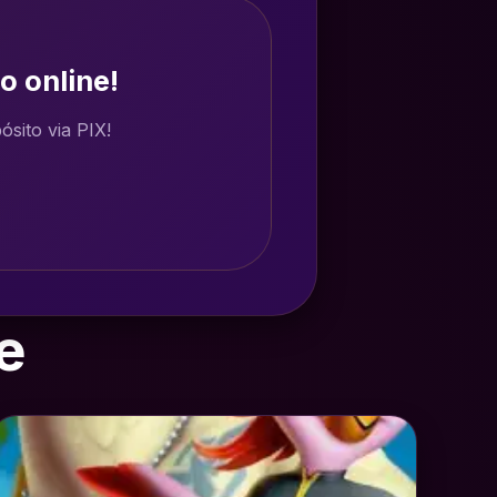
o online!
sito via PIX!
e