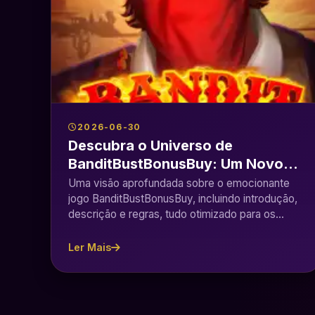
2026-06-30
Descubra o Universo de
BanditBustBonusBuy: Um Novo
Jogo de Aventuras
Uma visão aprofundada sobre o emocionante
jogo BanditBustBonusBuy, incluindo introdução,
descrição e regras, tudo otimizado para os
entusiastas de jogos.
Ler Mais