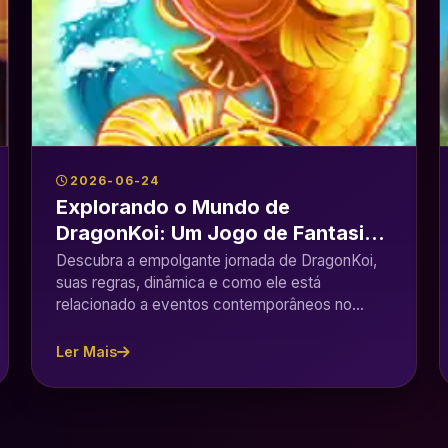
2026-06-24
Explorando o Mundo de
DragonKoi: Um Jogo de Fantasia
Inovador
Descubra a empolgante jornada de DragonKoi,
suas regras, dinâmica e como ele está
relacionado a eventos contemporâneos no
mundo dos jogos.
Ler Mais