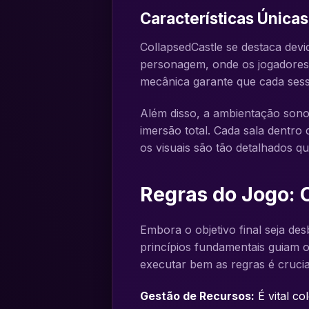
Características Única
CollapsedCastle se destaca devid
personagem, onde os jogadores p
mecânica garante que cada sessã
Além disso, a ambientação sonor
imersão total. Cada sala dentro 
os visuais são tão detalhados q
Regras do Jogo:
Embora o objetivo final seja de
princípios fundamentais guiam 
executar bem as regras é crucia
Gestão de Recursos:
É vital c