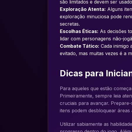
são limitados e devem ser usados
Exploração Atenta:
Alguns iten
exploração minuciosa pode ren
secretas.
Escolhas Éticas:
As decisões to
lidar com personagens não-jogáv
Combate Tático:
Cada inimigo 
evitado, mas muitas vezes é a m
Dicas para Inicia
Para aqueles que estão começan
Primeiramente, sempre leia ate
cruciais para avançar. Prepare-
itens podem desbloquear áreas a
Utilizar sabiamente as habilidad
progresso dentro do jogo. Além 