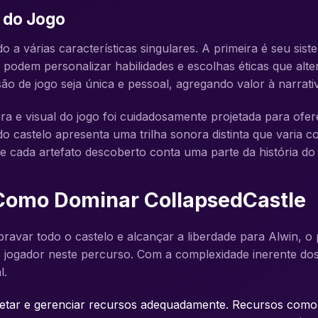
s do Jogo
o a várias características singulares. A primeira é seu sis
odem personalizar habilidades e escolhas éticas que alte
o de jogo seja única e pessoal, agregando valor à narrati
a e visual do jogo foi cuidadosamente projetada para ofe
do castelo apresenta uma trilha sonora distinta que varia 
ue cada artefato descoberto conta uma parte da história do 
 Como Dominar CollapsedCastle
sbravar todo o castelo e alcançar a liberdade para Alwin, o
o jogador neste percurso. Com a complexidade inerente do
l.
oletar e gerenciar recursos adequadamente. Recursos com