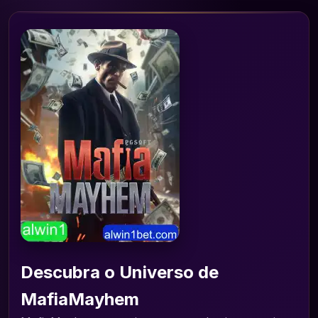
Descubra o Universo de
MafiaMayhem