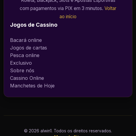
Roleta, Blackjack, Slots e Apostas Esportivas
com pagamentos via PIX em 3 minutos.
Voltar
ao início
Jogos de Cassino
Bacará online
Jogos de cartas
Pesca online
Exclusivo
Sobre nós
Cassino Online
Manchetes de Hoje
© 2026 alwin1. Todos os direitos reservados.