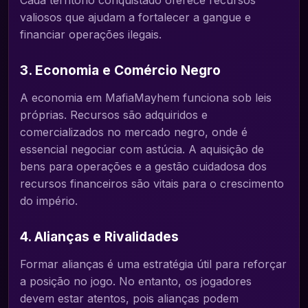
Cada território conquistado oferece recursos
valiosos que ajudam a fortalecer a gangue e
financiar operações ilegais.
3. Economia e Comércio Negro
A economia em MafiaMayhem funciona sob leis
próprias. Recursos são adquiridos e
comercializados no mercado negro, onde é
essencial negociar com astúcia. A aquisição de
bens para operações e a gestão cuidadosa dos
recursos financeiros são vitais para o crescimento
do império.
4. Alianças e Rivalidades
Formar alianças é uma estratégia útil para reforçar
a posição no jogo. No entanto, os jogadores
devem estar atentos, pois alianças podem