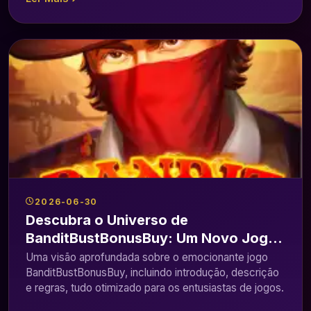
2026-06-30
Descubra o Universo de
BanditBustBonusBuy: Um Novo Jogo
de Aventuras
Uma visão aprofundada sobre o emocionante jogo
BanditBustBonusBuy, incluindo introdução, descrição
e regras, tudo otimizado para os entusiastas de jogos.