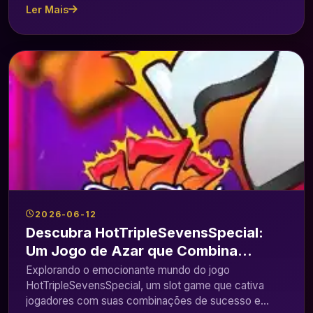
Ler Mais
2026-06-12
Descubra HotTripleSevensSpecial:
Um Jogo de Azar que Combina
Tradição e Emoção
Explorando o emocionante mundo do jogo
HotTripleSevensSpecial, um slot game que cativa
jogadores com suas combinações de sucesso e