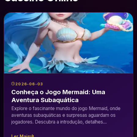
2026-06-03
Conheça o Jogo Mermaid: Uma
Aventura Subaquática
Explore o fascinante mundo do jogo Mermaid, onde
aventuras subaquáticas e surpresas aguardam os
jogadores. Descubra a introdução, detalhes
emocionantes e as regras que garantem diversão e
desafios durante o jogo.
Ler Mais