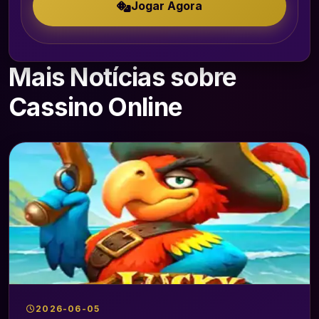
Jogar Agora
Mais Notícias sobre
Cassino Online
2026-06-05