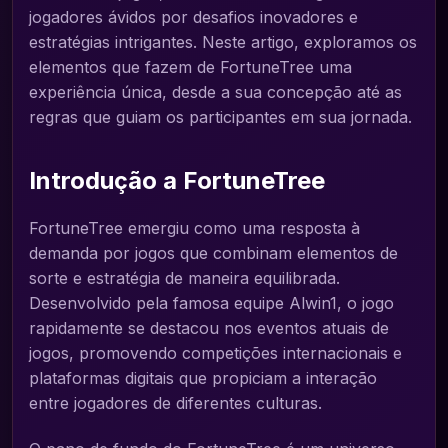
jogadores ávidos por desafios inovadores e
estratégias intrigantes. Neste artigo, exploramos os
elementos que fazem de FortuneTree uma
experiência única, desde a sua concepção até as
regras que guiam os participantes em sua jornada.
Introdução a FortuneTree
FortuneTree emergiu como uma resposta à
demanda por jogos que combinam elementos de
sorte e estratégia de maneira equilibrada.
Desenvolvido pela famosa equipe Alwin1, o jogo
rapidamente se destacou nos eventos atuais de
jogos, promovendo competições internacionais e
plataformas digitais que propiciam a interação
entre jogadores de diferentes culturas.