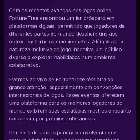
Com os recentes avanços nos jogos online,
FortuneTree encontrou um lar próspero em
plataformas digitais, permitindo que jogadores de
diferentes partes do mundo desafiem uns aos
outros em torneios emocionantes. Além disso, a
natureza inclusiva do jogo incentiva um público
diverso a explorar habilidades num ambiente
colaborativo.
Eventos ao vivo de FortuneTree têm atraído
grande atenção, especialmente em convenções
internacionais de jogos. Esses eventos oferecem
uma plataforma para os melhores jogadores do
mundo exibirem suas estratégias mestres enquanto
competem por prêmios substanciais.
Por meio de uma experiência envolvente que