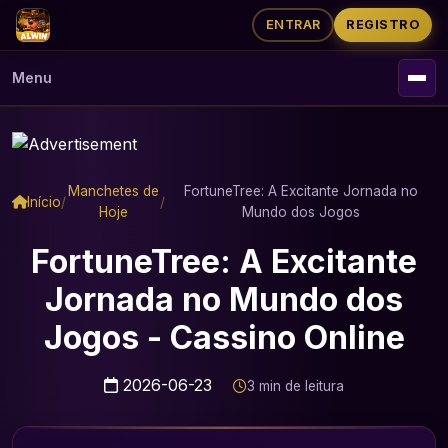
ENTRAR
REGISTRO
Menu
Manchetes de
FortuneTree: A Excitante Jornada no
Início
/
/
Hoje
Mundo dos Jogos
FortuneTree: A Excitante
Jornada no Mundo dos
Jogos - Cassino Online
2026-06-23
3 min de leitura