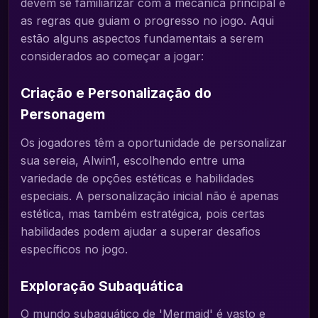
devem se familiarizar com a mecânica principal e
as regras que guiam o progresso no jogo. Aqui
estão alguns aspectos fundamentais a serem
considerados ao começar a jogar:
Criação e Personalização do
Personagem
Os jogadores têm a oportunidade de personalizar
sua sereia, Alwin1, escolhendo entre uma
variedade de opções estéticas e habilidades
especiais. A personalização inicial não é apenas
estética, mas também estratégica, pois certas
habilidades podem ajudar a superar desafios
específicos no jogo.
Exploração Subaquática
O mundo subaquático de 'Mermaid' é vasto e