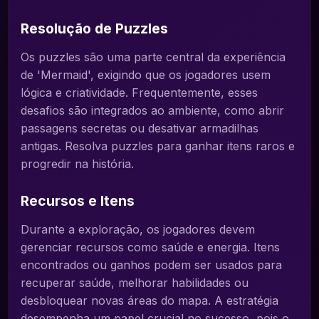
Resolução de Puzzles
Os puzzles são uma parte central da experiência
de 'Mermaid', exigindo que os jogadores usem
lógica e criatividade. Frequentemente, esses
desafios são integrados ao ambiente, como abrir
passagens secretas ou desativar armadilhas
antigas. Resolva puzzles para ganhar itens raros e
progredir na história.
Recursos e Itens
Durante a exploração, os jogadores devem
gerenciar recursos como saúde e energia. Itens
encontrados ou ganhos podem ser usados para
recuperar saúde, melhorar habilidades ou
desbloquear novas áreas do mapa. A estratégia
desempenha um papel crucial no sucesso, pois o