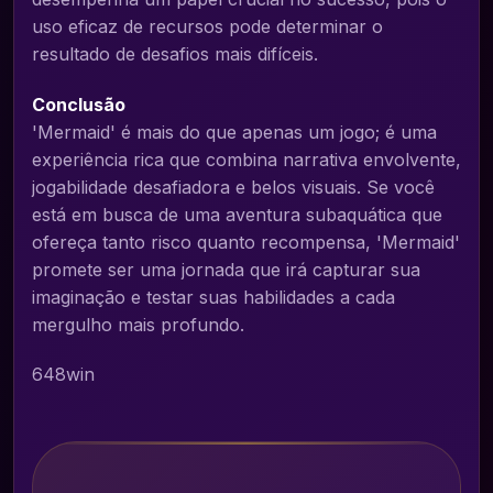
uso eficaz de recursos pode determinar o
resultado de desafios mais difíceis.
Conclusão
'Mermaid' é mais do que apenas um jogo; é uma
experiência rica que combina narrativa envolvente,
jogabilidade desafiadora e belos visuais. Se você
está em busca de uma aventura subaquática que
ofereça tanto risco quanto recompensa, 'Mermaid'
promete ser uma jornada que irá capturar sua
imaginação e testar suas habilidades a cada
mergulho mais profundo.
648win