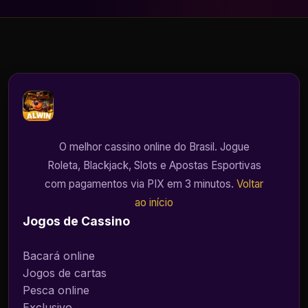
O melhor cassino online do Brasil. Jogue
Roleta, Blackjack, Slots e Apostas Esportivas
com pagamentos via PIX em 3 minutos.
Voltar
ao início
Jogos de Cassino
Bacará online
Jogos de cartas
Pesca online
Exclusivo