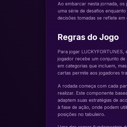
Ao embarcar nesta jornada, os 
uma série de desafios enquanto
decisões tomadas se reflete em
Regras do Jogo
Para jogar LUCKYFORTUNES, é e
jogador recebe um conjunto de c
em categorias que incluem, mas n
cartas permite aos jogadores tra
A rodada começa com cada parti
realizar. Este componente basea
adaptem suas estratégias de ac
à fase de ação, onde podem util
posições no tabuleiro.