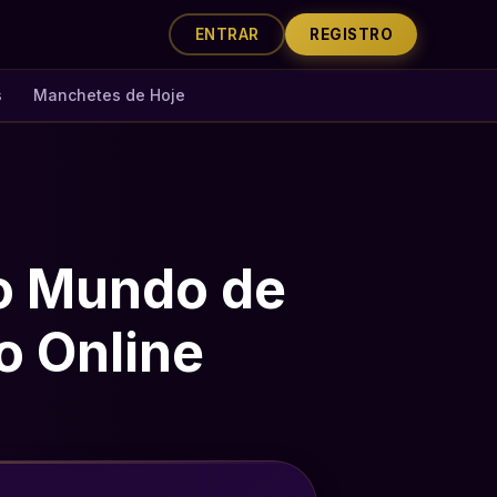
ENTRAR
REGISTRO
s
Manchetes de Hoje
o Mundo de
o Online