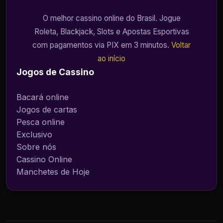
O melhor cassino online do Brasil. Jogue
Roleta, Blackjack, Slots e Apostas Esportivas
com pagamentos via PIX em 3 minutos.
Voltar
ao início
Jogos de Cassino
Bacará online
Jogos de cartas
Pesca online
Exclusivo
Sobre nós
Cassino Online
Manchetes de Hoje