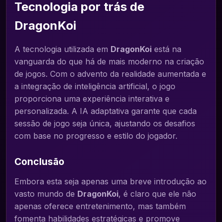
Tecnologia por trás de
DragonKoi
A tecnologia utilizada em
DragonKoi
está na
vanguarda do que há de mais moderno na criação
de jogos. Com o advento da realidade aumentada e
a integração de inteligência artificial, o jogo
proporciona uma experiência interativa e
personalizada. A IA adaptativa garante que cada
sessão de jogo seja única, ajustando os desafios
com base no progresso e estilo do jogador.
Conclusão
Embora esta seja apenas uma breve introdução ao
vasto mundo de
DragonKoi
, é claro que ele não
apenas oferece entretenimento, mas também
fomenta habilidades estratégicas e promove