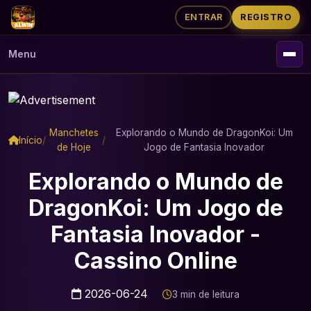
ENTRAR
REGISTRO
Menu
Manchetes
Explorando o Mundo de DragonKoi: Um
Início
/
/
de Hoje
Jogo de Fantasia Inovador
Explorando o Mundo de
DragonKoi: Um Jogo de
Fantasia Inovador -
Cassino Online
2026-06-24
3 min de leitura