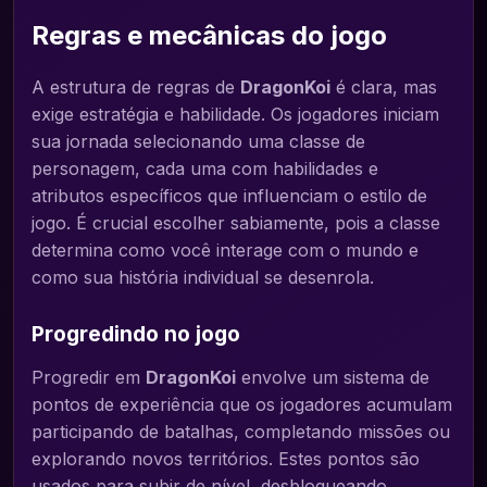
Regras e mecânicas do jogo
A estrutura de regras de
DragonKoi
é clara, mas
exige estratégia e habilidade. Os jogadores iniciam
sua jornada selecionando uma classe de
personagem, cada uma com habilidades e
atributos específicos que influenciam o estilo de
jogo. É crucial escolher sabiamente, pois a classe
determina como você interage com o mundo e
como sua história individual se desenrola.
Progredindo no jogo
Progredir em
DragonKoi
envolve um sistema de
pontos de experiência que os jogadores acumulam
participando de batalhas, completando missões ou
explorando novos territórios. Estes pontos são
usados para subir de nível, desbloqueando